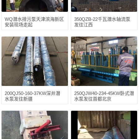
WQ潜水排污泵天津滨海新区
350QZB-22千瓦潜水轴流泵
安装现场走起
发往江西
200QJ50-160-37KW深井潜
250QJW40-234-45KW卧式潜
水泵发往新疆
水泵发往首都北京