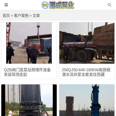
首页
>
客户案例
> 文章
QZB闸门泵泵站预埋件准备
250QJ50-640-185KW高扬程
安装现场走起
潜水深井泵全套发往西藏