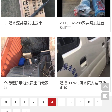
QJ潜水深井泵发往云南
200QJ32-299深井泵发往首
都北京
高扬程矿用潜水泵出口俄罗
潜成200WQ污水泵安装现场
斯
走起
1
2
3
4
5
6
7
8
9