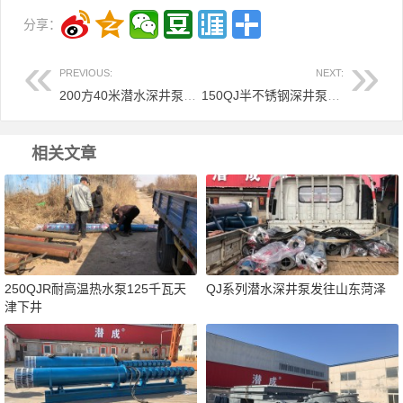
分享：
PREVIOUS:
NEXT:
200方40米潜水深井泵发往贵州
150QJ半不锈钢深井泵机组发往上海
相关文章
250QJR耐高温热水泵125千瓦天
QJ系列潜水深井泵发往山东菏泽
津下井